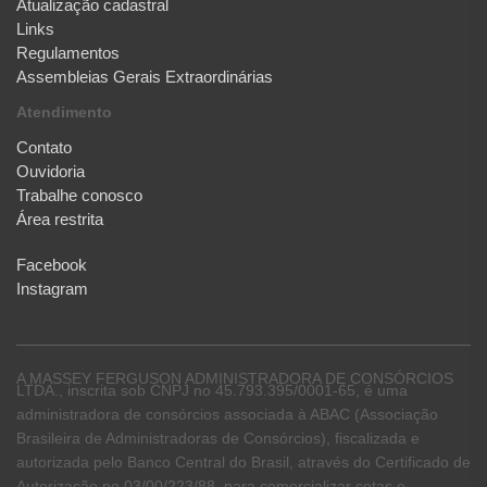
Atualização cadastral
Links
Regulamentos
Assembleias Gerais Extraordinárias
Atendimento
Contato
Ouvidoria
Trabalhe conosco
Área restrita
Facebook
Instagram
A MASSEY FERGUSON ADMINISTRADORA DE CONSÓRCIOS
LTDA., inscrita sob CNPJ no 45.793.395/0001-65, é uma
administradora de consórcios associada à ABAC (Associação
Brasileira de Administradoras de Consórcios), fiscalizada e
autorizada pelo Banco Central do Brasil, através do Certificado de
Autorização no 03/00/223/88, para comercializar cotas e