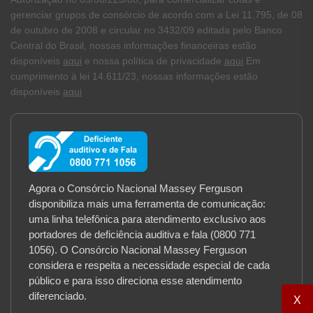
gerenciar grupos de consórcio de acordo com a Lei 11.795, de 08
de outubro de 2008 e circular no 3432/09 editada pelo Banco
Central do Brasil, nossas informações financeiras estão
disponíveis
aqui
e nossa política de privacidade
aqui
Em
cumprimento à lei 14.611/23, nossas informações estão
disponíveis
aqui
Agora o Consórcio Nacional Massey Ferguson
disponibiliza mais uma ferramenta de comunicação:
uma linha telefônica para atendimento exclusivo aos
portadores de deficiência auditiva e fala (0800 771
1056). O Consórcio Nacional Massey Ferguson
considera e respeita a necessidade especial de cada
público e para isso direciona esse atendimento
diferenciado.
X