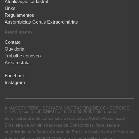
Atualização cadastral
Links
Regulamentos
Assembleias Gerais Extraordinárias
Atendimento
Contato
Ouvidoria
Trabalhe conosco
Área restrita
Facebook
Instagram
A MASSEY FERGUSON ADMINISTRADORA DE CONSÓRCIOS
LTDA., inscrita sob CNPJ no 45.793.395/0001-65, é uma
administradora de consórcios associada à ABAC (Associação
Brasileira de Administradoras de Consórcios), fiscalizada e
autorizada pelo Banco Central do Brasil, através do Certificado de
Autorização no 03/00/223/88, para comercializar cotas e