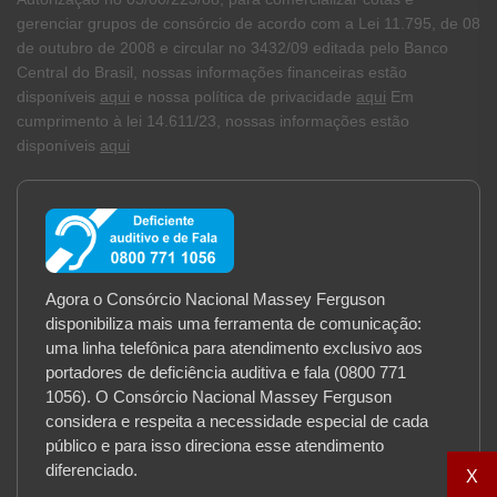
gerenciar grupos de consórcio de acordo com a Lei 11.795, de 08
de outubro de 2008 e circular no 3432/09 editada pelo Banco
Central do Brasil, nossas informações financeiras estão
disponíveis
aqui
e nossa política de privacidade
aqui
Em
cumprimento à lei 14.611/23, nossas informações estão
disponíveis
aqui
Agora o Consórcio Nacional Massey Ferguson
disponibiliza mais uma ferramenta de comunicação:
uma linha telefônica para atendimento exclusivo aos
portadores de deficiência auditiva e fala (0800 771
1056). O Consórcio Nacional Massey Ferguson
considera e respeita a necessidade especial de cada
público e para isso direciona esse atendimento
diferenciado.
X