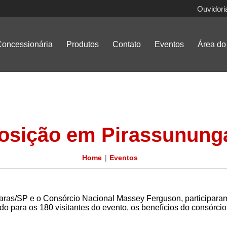
Ouvidori
oncessionária
Produtos
Contato
Eventos
Área do 
osição em Pirassunung
Home
Eventos
raras/SP e o Consórcio Nacional Massey Ferguson, participaram
o para os 180 visitantes do evento, os benefícios do consórcio,