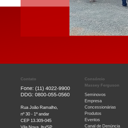
Contato
Consórcio
Massey Ferguson
Fone: (11) 4022-9900
DDG: 0800-055-0560
Seminovos
Empresa
Concessionárias
Rua João Ramalho,
Produtos
nº 30 - 1º andar
Eventos
CEP 13.309-045
Canal de Denúncia
Vila Nova, Itu/SP