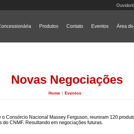
Ouvidori
oncessionária
Produtos
Contato
Eventos
Área do 
Novas Negociações
Home
Eventos
 e o Consórcio Nacional Massey Ferguson, reuniram 120 produt
és do CNMF. Resultando em negociações futuras.