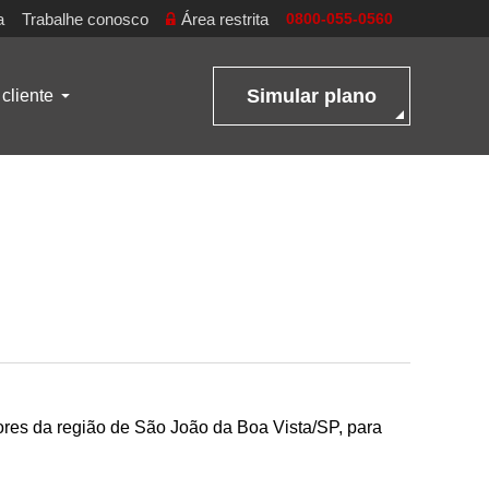
a
Trabalhe conosco
Área restrita
0800-055-0560
Simular plano
cliente
ores da região de São João da Boa Vista/SP, para