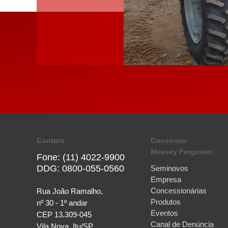
Contato
Consórcio
Massey Ferguson
Fone: (11) 4022-9900
DDG: 0800-055-0560
Seminovos
Empresa
Concessionárias
Rua João Ramalho,
Produtos
nº 30 - 1º andar
Eventos
CEP 13.309-045
Canal de Denúncia
Vila Nova, Itu/SP