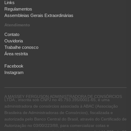
Links
Regulamentos
Assembleias Gerais Extraordinárias
Atendimento
Contato
Ouvidoria
Trabalhe conosco
Área restrita
Facebook
Instagram
A MASSEY FERGUSON ADMINISTRADORA DE CONSÓRCIOS
LTDA., inscrita sob CNPJ no 45.793.395/0001-65, é uma
administradora de consórcios associada à ABAC (Associação
Brasileira de Administradoras de Consórcios), fiscalizada e
autorizada pelo Banco Central do Brasil, através do Certificado de
Autorização no 03/00/223/88, para comercializar cotas e