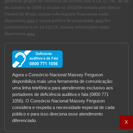
gerenciar grupos de consórcio de acordo com a Lei 11.795, de 08
de outubro de 2008 e circular no 3432/09 editada pelo Banco
Central do Brasil, nossas informações financeiras estão
disponíveis
aqui
e nossa política de privacidade
aqui
Em
cumprimento à lei 14.611/23, nossas informações estão
disponíveis
aqui
Agora o Consórcio Nacional Massey Ferguson
disponibiliza mais uma ferramenta de comunicação:
uma linha telefônica para atendimento exclusivo aos
portadores de deficiência auditiva e fala (0800 771
1056). O Consórcio Nacional Massey Ferguson
considera e respeita a necessidade especial de cada
público e para isso direciona esse atendimento
diferenciado.
X