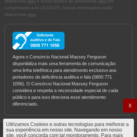
disponíveis
aqui
e nossa política de privacidade
aqui
Em
cumprimento à lei 14.611/23, nossas informações estão
disponíveis
aqui
Agora o Consórcio Nacional Massey Ferguson
disponibiliza mais uma ferramenta de comunicação:
uma linha telefônica para atendimento exclusivo aos
portadores de deficiência auditiva e fala (0800 771
1056). O Consórcio Nacional Massey Ferguson
considera e respeita a necessidade especial de cada
público e para isso direciona esse atendimento
diferenciado.
X
Utilizamos Cookies e outras tecnologias para melhorar a
sua experiência em nosso site. Navegando em nosso
site, você concorda com tal monitoramento. Para mais