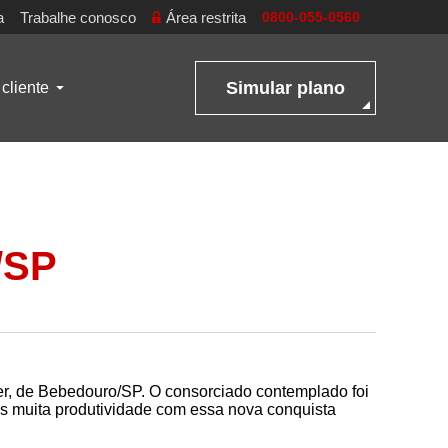
a
Trabalhe conosco
Área restrita
0800-055-0560
Simular plano
cliente
/SP
er, de Bebedouro/SP. O consorciado contemplado foi
os muita produtividade com essa nova conquista