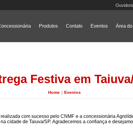
Ouvidori
oncessionária
Produtos
Contato
Eventos
Área do 
trega Festiva em Taiuva
Home
Eventos
a realizada com sucesso pelo CNMF e a concessionária Agrolíd
0, na cidade de Taiuva/SP. Agradecemos a confiança e desejam