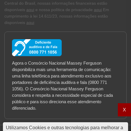
Central do Brasil, nossas informações financeiras estão
disponíveis
aqui
e nossa política de privacidade
aqui
Em
cumprimento à lei 14.611/23, nossas informações estão
disponíveis
aqui
Agora o Consórcio Nacional Massey Ferguson
disponibiliza mais uma ferramenta de comunicação:
uma linha telefônica para atendimento exclusivo aos
portadores de deficiência auditiva e fala (0800 771
1056). O Consórcio Nacional Massey Ferguson
considera e respeita a necessidade especial de cada
público e para isso direciona esse atendimento
diferenciado.
X
Utilizamos Cookies e outras tecnologias para melhorar a