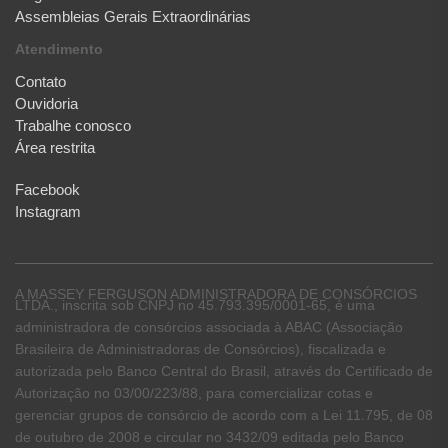
Assembleias Gerais Extraordinárias
Atendimento
Contato
Ouvidoria
Trabalhe conosco
Área restrita
Facebook
Instagram
A MASSEY FERGUSON ADMINISTRADORA DE CONSÓRCIOS
LTDA., inscrita sob CNPJ no 45.793.395/0001-65, é uma
administradora de consórcios associada à ABAC (Associação
Brasileira de Administradoras de Consórcios), fiscalizada e
autorizada pelo Banco Central do Brasil, através do Certificado de
Autorização no 03/00/223/88, para comercializar cotas e
gerenciar grupos de consórcio de acordo com a Lei 11.795, de 08
de outubro de 2008 e circular no 3432/09 editada pelo Banco