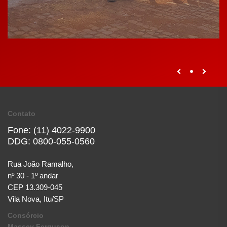
Contato
Fone: (11) 4022-9900
DDG: 0800-055-0560
Rua João Ramalho,
nº 30 - 1º andar
CEP 13.309-045
Vila Nova, Itu/SP
Consórcio
Massey Ferguson