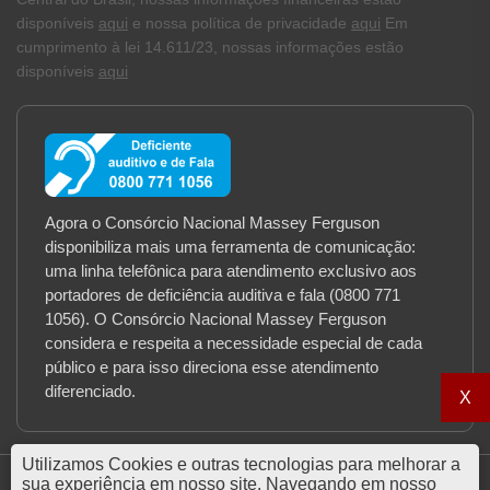
disponíveis
aqui
e nossa política de privacidade
aqui
Em
cumprimento à lei 14.611/23, nossas informações estão
disponíveis
aqui
Agora o Consórcio Nacional Massey Ferguson
disponibiliza mais uma ferramenta de comunicação:
uma linha telefônica para atendimento exclusivo aos
portadores de deficiência auditiva e fala (0800 771
1056). O Consórcio Nacional Massey Ferguson
considera e respeita a necessidade especial de cada
público e para isso direciona esse atendimento
diferenciado.
X
Utilizamos Cookies e outras tecnologias para melhorar a
sua experiência em nosso site. Navegando em nosso