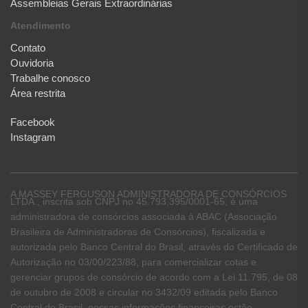
Assembleias Gerais Extraordinárias
Atendimento
Contato
Ouvidoria
Trabalhe conosco
Área restrita
Facebook
Instagram
A MASSEY FERGUSON ADMINISTRADORA DE CONSÓRCIOS
LTDA., inscrita sob CNPJ no 45.793.395/0001-65, é uma
administradora de consórcios associada à ABAC (Associação
Brasileira de Administradoras de Consórcios), fiscalizada e
autorizada pelo Banco Central do Brasil, através do Certificado de
Autorização no 03/00/223/88, para comercializar cotas e
gerenciar grupos de consórcio de acordo com a Lei 11.795, de 08
de outubro de 2008 e circular no 3432/09 editada pelo Banco
Central do Brasil, nossas informações financeiras estão