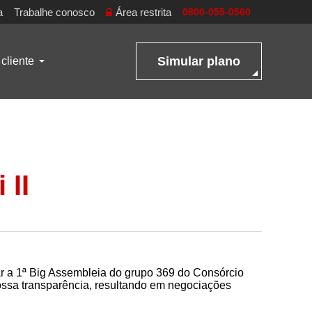
a
Trabalhe conosco
Área restrita
0800-055-0560
Simular plano
cliente
 II
ar a 1ª Big Assembleia do grupo 369 do Consórcio
ssa transparência, resultando em negociações