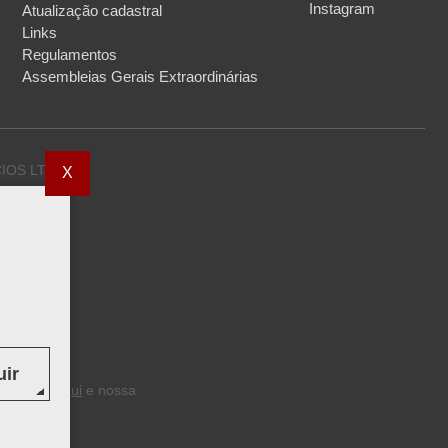
Instagram
Atualização cadastral
Links
Regulamentos
Assembleias Gerais Extraordinárias
OS LTDA.,
X
radora de
cios),
rização
de acordo
elo Banco
ir
sponíveis
aqui
e nossa