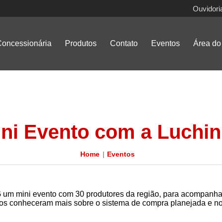
Ouvidori
oncessionária
Produtos
Contato
Eventos
Área do 
ni Evento com a Luchini
Home
Eventos
MG um mini evento com 30 produtores da região, para acompanh
s conheceram mais sobre o sistema de compra planejada e no