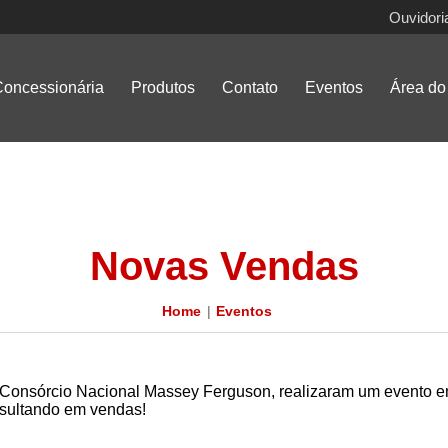
Ouvidori
oncessionária
Produtos
Contato
Eventos
Área do 
Novas Vendas
Home
Eventos
o Consórcio Nacional Massey Ferguson, realizaram um evento em
esultando em vendas!